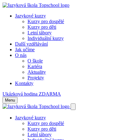
Jazykové kurzy
Kurzy pro dospělé
Kurzy pro děti
Letní tábory
Individuální kurzy
Další vzdělávání
Jak učíme
O nás
O škole
Kariéra
Aktuality
Projekty
Kontakty
Ukázková hodina ZDARMA
Menu
Jazykové kurzy
Kurzy pro dospělé
Kurzy pro děti
Letní tábory