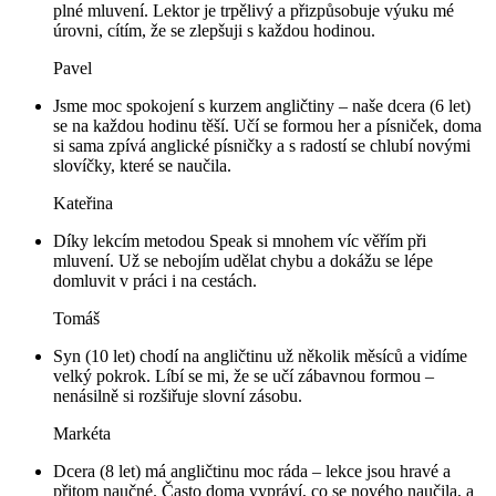
plné mluvení. Lektor je trpělivý a přizpůsobuje výuku mé
úrovni, cítím, že se zlepšuji s každou hodinou.
Pavel
Jsme moc spokojení s kurzem angličtiny – naše dcera (6 let)
se na každou hodinu těší. Učí se formou her a písniček, doma
si sama zpívá anglické písničky a s radostí se chlubí novými
slovíčky, které se naučila.
Kateřina
Díky lekcím metodou Speak si mnohem víc věřím při
mluvení. Už se nebojím udělat chybu a dokážu se lépe
domluvit v práci i na cestách.
Tomáš
Syn (10 let) chodí na angličtinu už několik měsíců a vidíme
velký pokrok. Líbí se mi, že se učí zábavnou formou –
nenásilně si rozšiřuje slovní zásobu.
Markéta
Dcera (8 let) má angličtinu moc ráda – lekce jsou hravé a
přitom naučné. Často doma vypráví, co se nového naučila, a