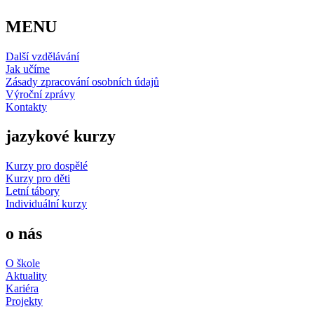
MENU
Další vzdělávání
Jak učíme
Zásady zpracování osobních údajů
Výroční zprávy
Kontakty
jazykové kurzy
Kurzy pro dospělé
Kurzy pro děti
Letní tábory
Individuální kurzy
o nás
O škole
Aktuality
Kariéra
Projekty