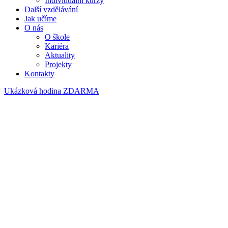
Individuální kurzy
Další vzdělávání
Jak učíme
O nás
O škole
Kariéra
Aktuality
Projekty
Kontakty
Ukázková hodina ZDARMA